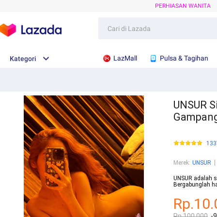
PERHIASAN WANITA
LazMall
Pulsa & Tagihan
Kategori
UNSUR Si
Gampan
133
Merek
:
UNSUR
UNSUR adalah si
Bergabunglah ha
Rp.10.
Rp.100.000
-