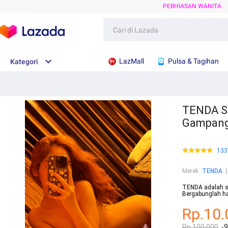
PERHIASAN WANITA
LazMall
Pulsa & Tagihan
Kategori
TENDA Si
Gampan
133
Merek
:
TENDA
TENDA adalah si
Bergabunglah ha
Rp.10.
Rp.100.000
-