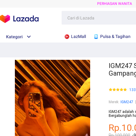
PERHIASAN WANITA
LazMall
Pulsa & Tagihan
Kategori
IGM247 S
Gampan
133
Merek
:
IGM247
IGM247 adalah s
Bergabunglah ha
Rp.10.
Rp.100.000
-