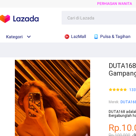
PERHIASAN WANITA
LazMall
Pulsa & Tagihan
Kategori
DUTA168 
Gampan
133
Merek
:
DUTA16
DUTA168 adalah 
Bergabunglah ha
Rp.10.
Rp.100.000
-