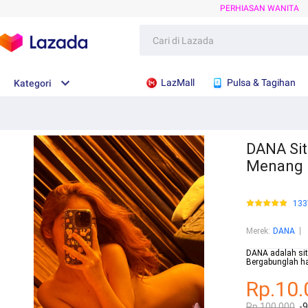
PERHIASAN WANITA
LazMall
Pulsa & Tagihan
Kategori
DANA Sit
Menang
133
Merek
:
DANA
DANA adalah sit
Bergabunglah ha
Rp.10.
Rp.100.000
-