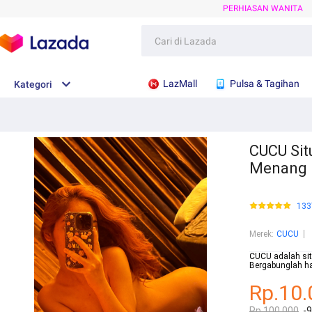
PERHIASAN WANITA
LazMall
Pulsa & Tagihan
Kategori
CUCU Sit
Menang
133
Merek
:
CUCU
CUCU adalah sit
Bergabunglah ha
Rp.10.
Rp.100.000
-