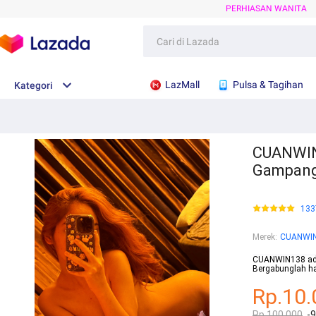
PERHIASAN WANITA
LazMall
Pulsa & Tagihan
Kategori
CUANWIN1
Gampan
133
Merek
:
CUANWI
CUANWIN138 adal
Bergabunglah ha
Rp.10.
Rp.100.000
-