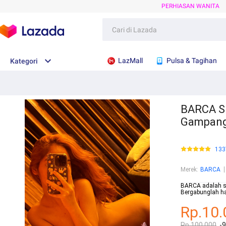
PERHIASAN WANITA
LazMall
Pulsa & Tagihan
Kategori
BARCA Si
Gampan
133
Merek
:
BARCA
BARCA adalah si
Bergabunglah ha
Rp.10.
Rp.100.000
-