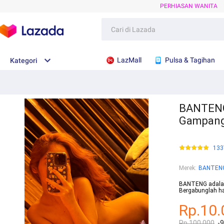
PERHIASAN WANITA
LazMall
Pulsa & Tagihan
Kategori
BANTENG 
Gampan
133
Merek
:
BANTEN
BANTENG adalah 
Bergabunglah ha
Rp.10.
Rp.100.000
-