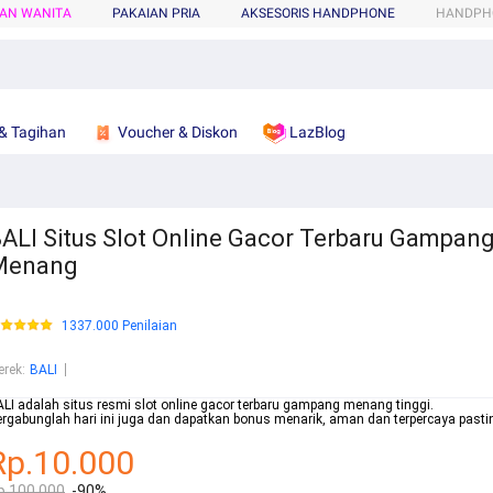
SAN WANITA
PAKAIAN PRIA
AKSESORIS HANDPHONE
HANDPH
& Tagihan
Voucher & Diskon
LazBlog
ALI Situs Slot Online Gacor Terbaru Gampan
Menang
1337.000 Penilaian
erek
:
BALI
LI adalah situs resmi slot online gacor terbaru gampang menang tinggi.
rgabunglah hari ini juga dan dapatkan bonus menarik, aman dan terpercaya pasti
Rp.10.000
p.100.000
-90%