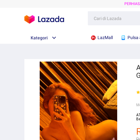
PERHIA
LazMall
Pulsa 
Kategori
A
M
AT
Be
R