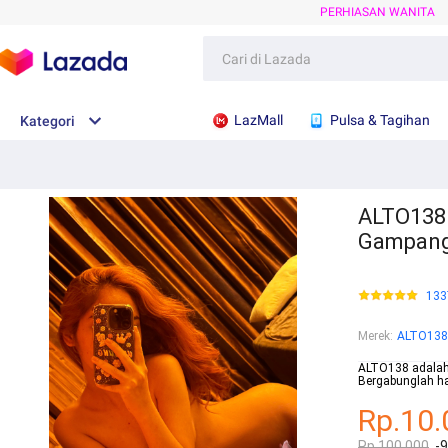
PERHIASAN WANITA
LazMall
Pulsa & Tagihan
Kategori
ALTO138 
Gampan
133
Merek
:
ALTO138
ALTO138 adalah 
Bergabunglah ha
Rp.10.
Rp.100.000
-